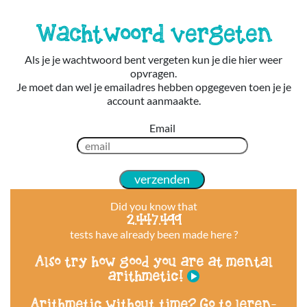
Wachtwoord vergeten
Als je je wachtwoord bent vergeten kun je die hier weer
opvragen.
Je moet dan wel je emailadres hebben opgegeven toen je je
account aanmaakte.
Email
Did you know that
2.447.499
tests have already been made here ?
Also try how good you are at mental
arithmetic!
Arithmetic without time? Go to leren-