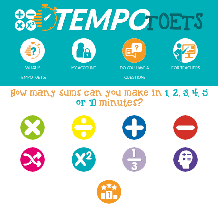
WHAT IS
MY ACCOUNT
DO YOU HAVE A
FOR TEACHERS
TEMPOTOETS?
QUESTION?
How many sums can you make in
1, 2, 3, 4, 5
or 10
minutes?