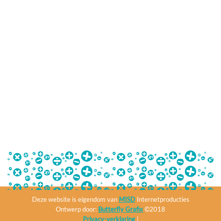
Deze website is eigendom van
MISD
Internetproducties
Ontwerp door:
Butterfly Grafix
©2018
Privacy-verklaring
|